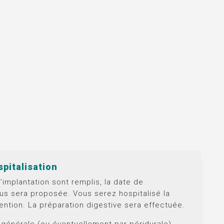
spitalisation
d’implantation sont remplis, la date de
vous sera proposée. Vous serez hospitalisé la
rvention. La préparation digestive sera effectuée.
générale (ou éventuellement par péridurale)