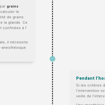
 par
grains
calculer le
tité de grains
de la glande. Ce
t confinées à l’
le, il nécessite
é-anesthésique.
Pendant l'ho
Si les critères 
l’intervention 
veille de l’inte
Une anesthésie 