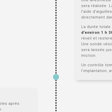
sera réalisée. L
l’aide d’aiguill
directement dan
La durée totale 
d’environ 1 h 3
réveil et rester
Une sonde vésic
sera laissée ju
miction.
Un contrôle tom
l’implantation, 
ibles après
n