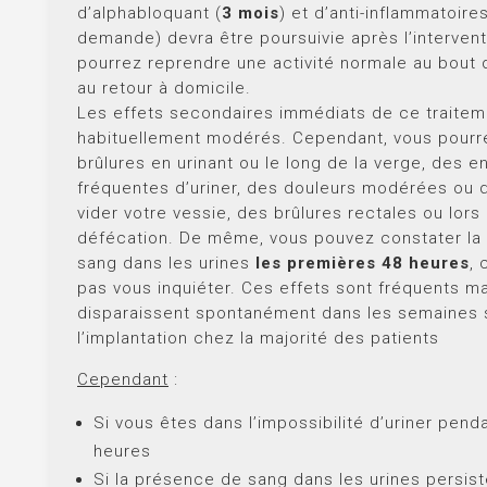
d’alphabloquant (
3 mois
) et d’anti-inflammatoire
demande) devra être poursuivie après l’interven
pourrez reprendre une activité normale au bout
au retour à domicile.
Les effets secondaires immédiats de ce traitem
habituellement modérés. Cependant, vous pourr
brûlures en urinant ou le long de la verge, des e
fréquentes d’uriner, des douleurs modérées ou d
vider votre vessie, des brûlures rectales ou lors 
défécation. De même, vous pouvez constater la
sang dans les urines
les premières 48 heures
, 
pas vous inquiéter. Ces effets sont fréquents m
disparaissent spontanément dans les semaines 
l’implantation chez la majorité des patients
​Cependant
:
Si vous êtes dans l’impossibilité d’uriner pend
heures
Si la présence de sang dans les urines persist