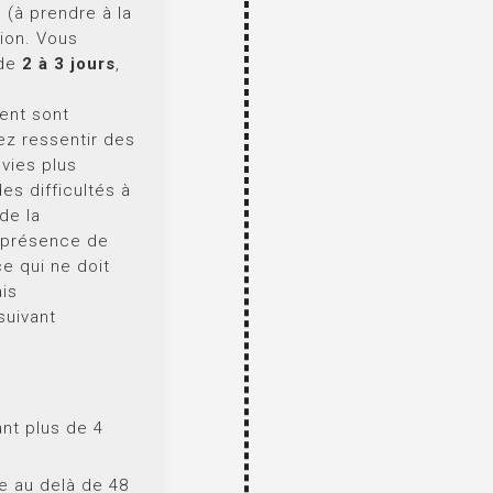
s (à prendre à la
tion. Vous
 de
2 à 3 jours
,
ent sont
ez ressentir des
nvies plus
es difficultés à
de la
 présence de
ce qui ne doit
ais
suivant
ant plus de 4
e au delà de 48