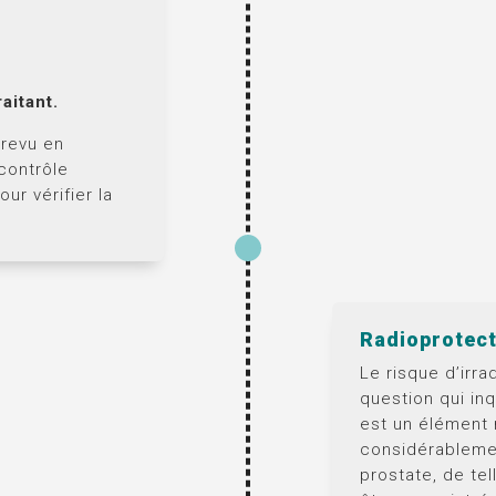
aitant.
 revu en
 contrôle
ur vérifier la
Radioprotec
Le risque d’irra
question qui inq
est un élément 
considérablemen
prostate, de tel